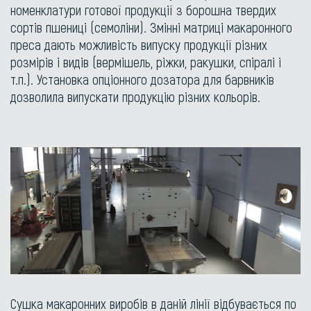
номенклатури готової продукції з борошна твердих
сортів пшениці (семоліни). Змінні матриці макаронного
преса дають можливість випуску продукції різних
розмірів і видів (вермішель, ріжки, ракушки, спіралі і
т.п.). Установка опціонного дозатора для барвників
дозволила випускати продукцію різних кольорів.
Сушка макаронних виробів в даній лінії відбувається по