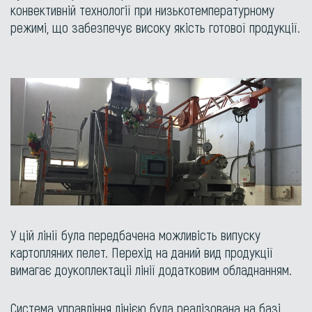
конвективній технології при низькотемпературному
режимі, що забезпечує високу якість готової продукції.
У цій лінії була передбачена можливість випуску
картопляних пелет. Перехід на даний вид продукції
вимагає доукоплектаціі лінії додатковим обладнанням.
Система управління лінією була реалізована на базі