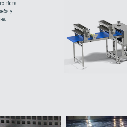
о тіста.
реби у
ня.