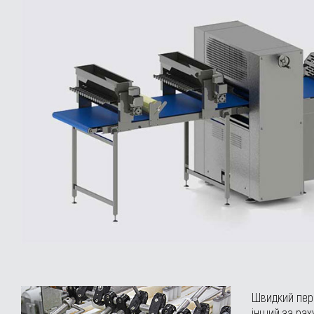
Швидкий пере
інший за рах