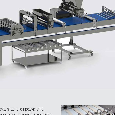
хід з одного продукту на
унок швидкознімної конструкції