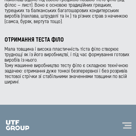
філос — лист). Воно є основою традиційних грецьких,
турецьких та балканських багатошарових кондитерських
виробів (пахлава, штруделі та ін.) та різних страв з начинкою
(самса, буряк, вертута тощо).
ОТРИМАННЯ ТЕСТА ФІЛО
Мала товщина і висока пластичність тіста філо створює
труднощі як із його виробництві, і під час формування готових
виробів із нього.
Тому машинне виробництво тесту філо є складною технічною
задачею: отримання дуже тонкої безперервної і без розривів
тестової стрічки зі стабільними значеннями товщини по всій
ширині.