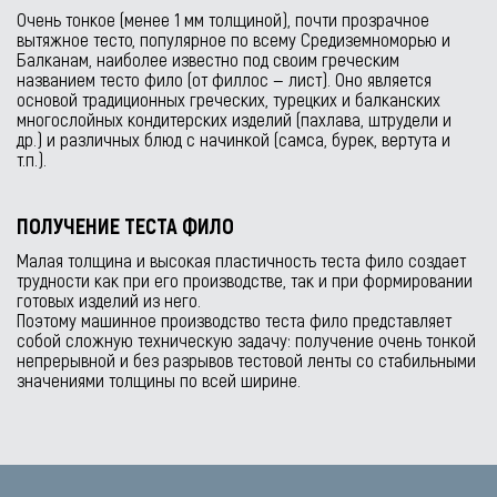
Очень тонкое (менее 1 мм толщиной), почти прозрачное
вытяжное тесто, популярное по всему Средиземноморью и
Балканам, наиболее известно под своим греческим
названием тесто фило (от филлос — лист). Оно является
основой традиционных греческих, турецких и балканских
многослойных кондитерских изделий (пахлава, штрудели и
др.) и различных блюд с начинкой (самса, бурек, вертута и
т.п.).
ПОЛУЧЕНИЕ ТЕСТА ФИЛО
Малая толщина и высокая пластичность теста фило создает
трудности как при его производстве, так и при формировании
готовых изделий из него.
Поэтому машинное производство теста фило представляет
собой сложную техническую задачу: получение очень тонкой
непрерывной и без разрывов тестовой ленты со стабильными
значениями толщины по всей ширине.