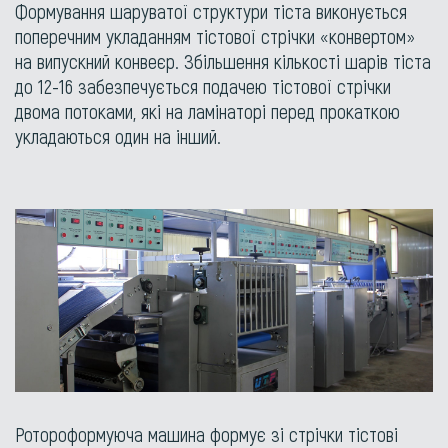
Формування шаруватої структури тіста виконується
поперечним укладанням тістової стрічки «конвертом»
на випускний конвеєр. Збільшення кількості шарів тіста
до 12-16 забезпечується подачею тістової стрічки
двома потоками, які на ламінаторі перед прокаткою
укладаються один на інший.
Ротороформуюча машина формує зі стрічки тістові