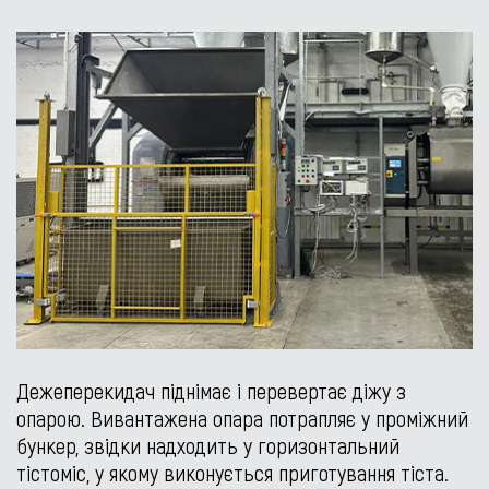
Дежеперекидач піднімає і перевертає діжу з
опарою. Вивантажена опара потрапляє у проміжний
бункер, звідки надходить у горизонтальний
тістоміс, у якому виконується приготування тіста.