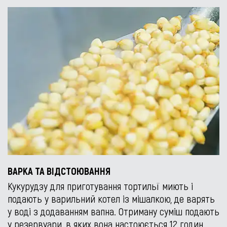
ВАРКА ТА ВІДСТОЮВАННЯ
Кукурудзу для приготування тортильї миють і
подають у варильний котел із мішалкою, де варять
у воді з додаванням вапна. Отриману суміш подають
у резервуари, в яких вона настоюється 12 годин