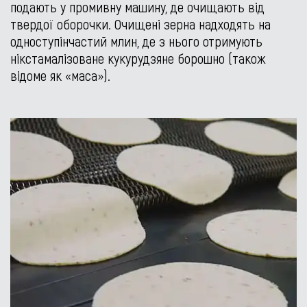
подають у промивну машину, де очищають від
твердої оборочки. Очищені зерна надходять на
одноступінчастий млин, де з нього отримують
нікстамалізоване кукурудзяне борошно (також
відоме як «маса»).