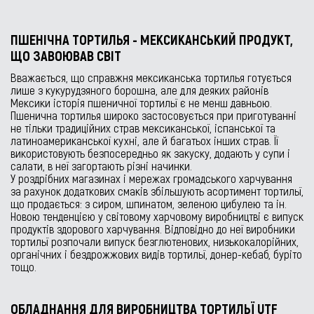
ПШЕНІЧНА ТОРТИЛЬЯ - МЕКСИКАНСЬКИЙ ПРОДУКТ,
ЩО ЗАВОЮВАВ СВІТ
Вважається, що справжня мексиканська тортилья готується
лише з кукурудзяного борошна, але для деяких районів
Мексики історія пшеничної тортильї є не менш давньою.
Пшенична тортилья широко застосовується при приготуванні
не тільки традиційних страв мексиканської, іспанської та
латиноамериканської кухні, але й багатьох інших страв. Її
використовують безпосередньо як закуску, додають у супи і
салати, в неї загортають різні начинки.
У роздрібних магазинах і мережах громадського харчування
за рахунок додаткових смаків збільшують асортимент тортильї,
що продається: з сиром, шпинатом, зеленою цибулею та ін.
Новою тенденцією у світовому харчовому виробництві є випуск
продуктів здорового харчування. Відповідно до неї виробники
тортильї розпочали випуск безглютенових, низькокалорійних,
органічних і бездрожжових видів тортильї, донер-кебаб, буріто
тощо.
ОБЛАДНАННЯ ДЛЯ ВИРОБНИЦТВА ТОРТИЛЬЇ UTF