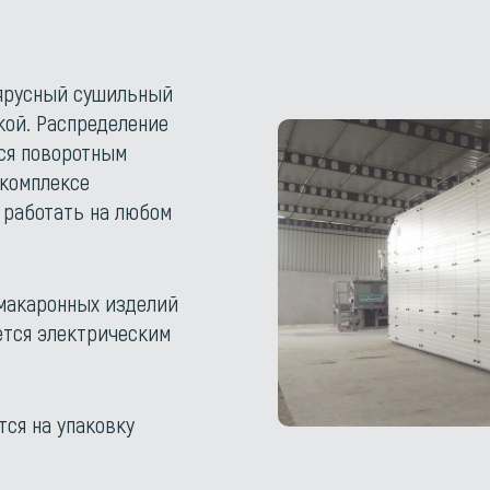
оярусный сушильный
кой. Распределение
ся поворотным
 комплексе
т работать на любом
макаронных изделий
ется электрическим
ся на упаковку