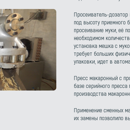
Просеиватель-дозатор 
под высоту приемного б
просеивание муки, её п
необходимом количестве
установка мешка с мук
требует больших физиче
упаковки, идет в автом
Пресс макаронный с пр
базе серийного пресса
производства макаронн
Применение сменных ма
их замены позволило в