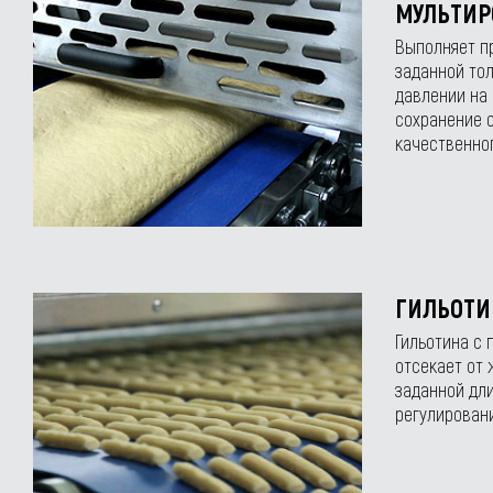
МУЛЬТИР
Выполняет пр
заданной то
давлении на 
сохранение с
качественног
ГИЛЬОТИ
Гильотина с
отсекает от 
заданной дл
регулирован